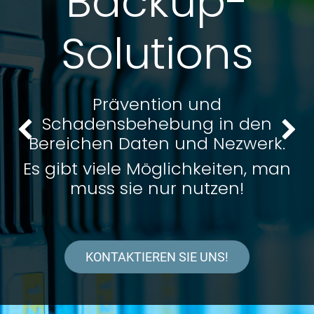
Backup-
Solutions
Prävention und
Schadensbehebung in den
Bisherige
We
Bereichen Daten und Nezwerk.
Es gibt viele Möglichkeiten, man
muss sie nur nutzen!
KONTAKTIEREN SIE UNS!