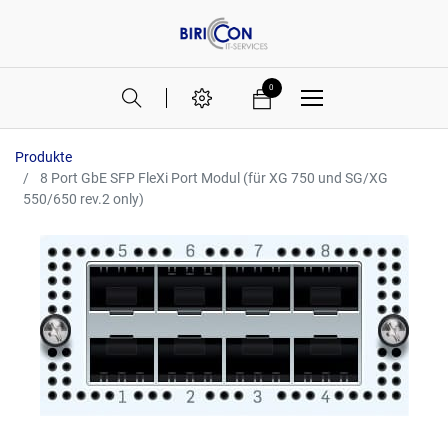
0
Produkte
8 Port GbE SFP FleXi Port Modul (für XG 750 und SG/XG
550/650 rev.2 only)