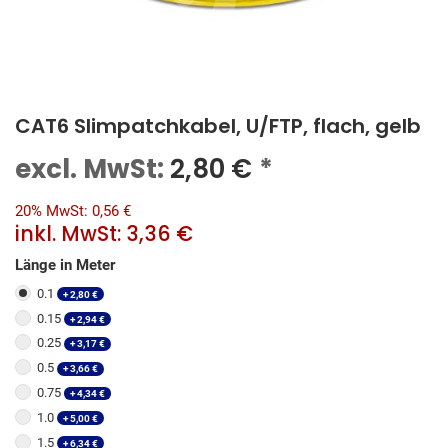
CAT6 Slimpatchkabel, U/FTP, flach, gelb
excl. MwSt:
2,80
€
*
20% MwSt: 0,56 €
inkl. MwSt:
3,36 €
Länge in Meter
0.1
+
2,80
€
0.15
+
2,94
€
0.25
+
3,17
€
0.5
+
3,66
€
0.75
+
4,34
€
1.0
+
5,00
€
1.5
+
6,34
€