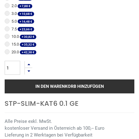
2.0
+
7,88
€
3.0
+
10,68
€
5.0
+
16,48
€
7.5
+
23,66
€
10.0
+
30,82
€
15.0
+
35,32
€
20.0
+
42,38
€
IN DEN WARENKORB HINZUFÜGEN
STP-SLIM-KAT6 0.1 GE
Alle Preise exkl. MwSt.
kostenloser Versand in Österreich ab 100,-- Euro
Lieferung in 2 Werktagen bei Verfügbarkeit