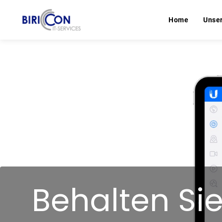
Home
Home
Unse
Unse
Behalten Sie