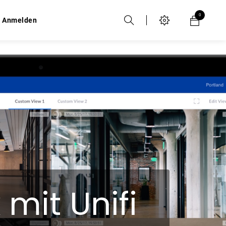
0
0
Anmelden
Anmelden
mit Unifi