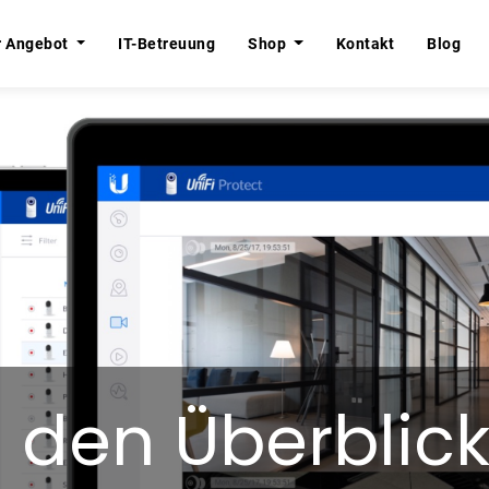
r Angebot
r Angebot
IT-Betreuung
IT-Betreuung
Shop
Shop
Kontakt
Kontakt
Blog
Blog
 den Überblick 