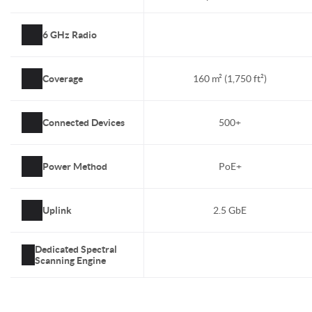
6 GHz Radio
Coverage
160 m² (1,750 ft²)
Connected Devices
500+
Power Method
PoE+
Uplink
2.5 GbE
Dedicated Spectral
Scanning Engine