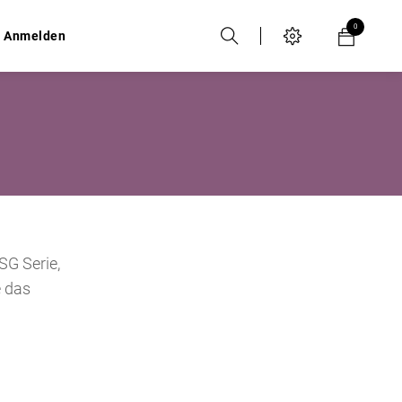
0
0
Anmelden
Anmelden
SG Serie,
e das