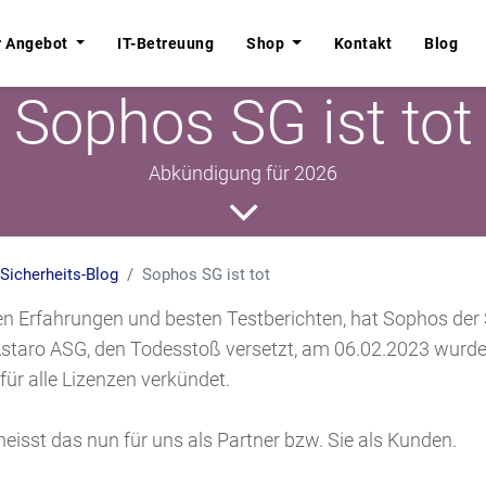
r Angebot
r Angebot
IT-Betreuung
IT-Betreuung
Shop
Shop
Kontakt
Kontakt
Blog
Blog
Sophos SG ist tot
Abkündigung für 2026
Sicherheits-Blog
Sophos SG ist tot
n Erfahrungen und besten Testberichten, hat Sophos der 
staro ASG, den Todesstoß versetzt, am 06.02.2023 wurd
ür alle Lizenzen verkündet.
eisst das nun für uns als Partner bzw. Sie als Kunden.