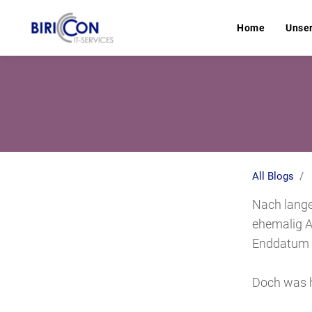
Home
Home
Unse
Unse
All Blogs
Nach lange
ehemalig A
Enddatum f
Doch was h