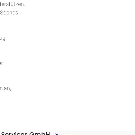
terstützen.
s Sophos
tig
er
n an,
IT Services GmbH